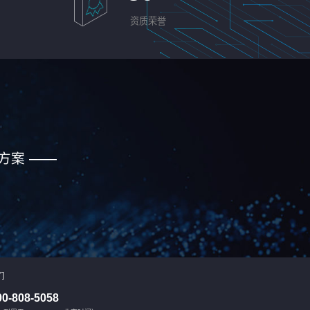
资质荣誉
方案 ——
们
00-808-5058