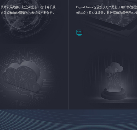
I技术发展趋势，建立AI生态，在计算机视
Digital Twins智慧解决方案是基于用户体
语言处理和知识图谱等技术领域不断创新，持
维建模还原实体场景，将数据和物理世界的
数智化转型加速器—AlphaMind®AI能力开放
现，使用户对关键数据有更直观的感受，推
成智能化转型，实现新旧动能的转换