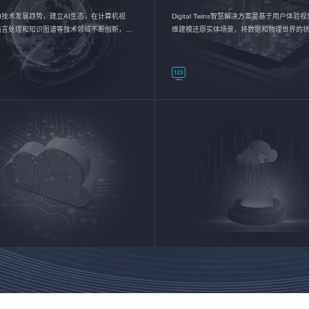
I技术发展趋势，建立AI生态，在计算机视
Digital Twins智慧解决方案是基于用户体
语言处理和知识图谱等技术领域不断创新，持
维建模还原实体场景，将数据和物理世界的
数智化转型加速器—AlphaMind®AI能力开放
现，使用户对关键数据有更直观的感受，推
成智能化转型，实现新旧动能的转换