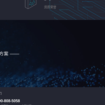
资质荣誉
方案 ——
们
00-808-5058