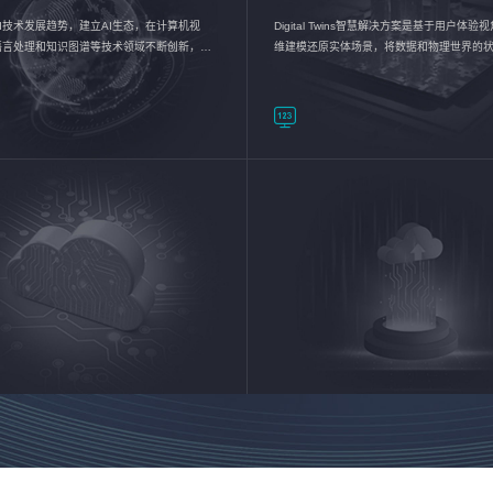
I技术发展趋势，建立AI生态，在计算机视
Digital Twins智慧解决方案是基于用户体
语言处理和知识图谱等技术领域不断创新，持
维建模还原实体场景，将数据和物理世界的
数智化转型加速器—AlphaMind®AI能力开放
现，使用户对关键数据有更直观的感受，推
成智能化转型，实现新旧动能的转换