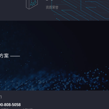
资质荣誉
方案 ——
们
00-808-5058